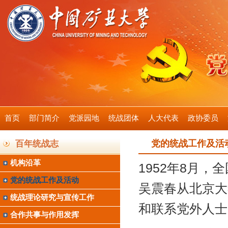
首页
部门简介
党派园地
统战团体
人大代表
政协委员
党的统战工作及活
百年统战志
机构沿革
1952年8月
党的统战工作及活动
吴震春从北京大
统战理论研究与宣传工作
和联系党外人士
合作共事与作用发挥