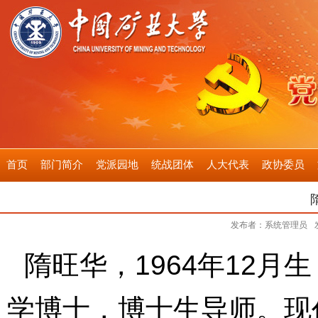
首页
部门简介
党派园地
统战团体
人大代表
政协委员
发布者：系统管理员
隋旺华，1964年12月
学博士，博士生导师。现