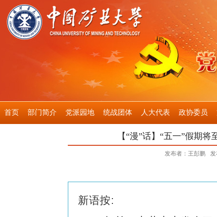
首页
部门简介
党派园地
统战团体
人大代表
政协委员
【“漫”话】“五一”假期将
发布者：王彭鹏
发
新语按: