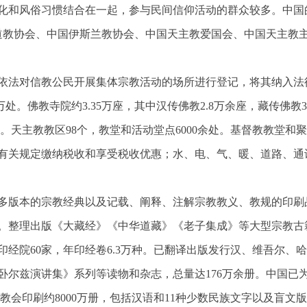
化和风俗习惯结合在一起，参与民间信仰活动的群众较多。中国的
道教协会、中国伊斯兰教协会、中国天主教爱国会、中国天主教
依法对信教公民开展集体宗教活动的场所进行登记，将其纳入法
.4万处。佛教寺院约3.35万座，其中汉传佛教2.8万余座，藏传佛教
余处。天主教教区98个，教堂和活动堂点6000余处。基督教教堂
有关规定缴纳税收和享受税收优惠；水、电、气、暖、道路、通
多版本的宗教经典以及记载、阐释、注解宗教教义、教规的印刷
。整理出版《大藏经》《中华道藏》《老子集成》等大型宗教古
印经院
60家，年印经卷6.3万种。已翻译出版发行汉、维吾尔
尔兹演讲集》系列等读物和杂志，总量达176万余册。中国已为1
国教会印刷约8000万册，包括汉语和11种少数民族文字以及盲