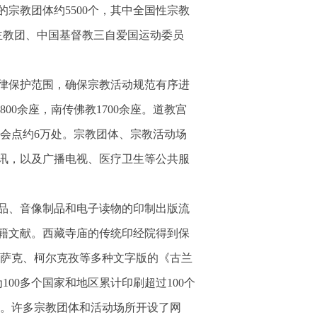
宗教团体约5500个，其中全国性宗教
主教团、中国基督教三自爱国运动委员
律保护范围，确保宗教活动规范有序进
3800余座，南传佛教1700余座。道教宫
和聚会点约6万处。宗教团体、宗教活动场
讯，以及广播电视、医疗卫生等公共服
品、音像制品和电子读物的印制出版流
籍文献。西藏寺庙的传统印经院得到保
、哈萨克、柯尔克孜等多种文字版的《古兰
00多个国家和地区累计印刷超过100个
文版。许多宗教团体和活动场所开设了网